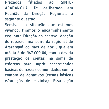
Prezados filiados ao SINTE-
ARARANGUÁ, foi deliberado em
Reunião da Direção Regional, a
seguinte questão:
Sensíveis a situação que estamos
vivendo, tiramos o encaminhamento
enquanto Direção da possível doação
do repasse financeiro da regional de
Araranguá do mês de abril, que em
média é de R$7.000,00, com a devida
prestação de contas, na soma de
esforços para suprir necessidades
básicas de nossas comunidades com a
compra de donativos (cestas básicas
e/ou gás de cozinha). Essa ação
poderá ser articulada junto ao CRAS e
Defesa Civil dos municípios.
NOSSA LUTA GANHA OUTRAS
DIMENSÕES, É POSSÍVEL E
NECESSÁRIO NOSSA UNIÃO.